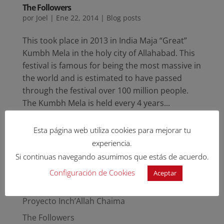
The Followers
por
Joel
|
Ene 22, 2014
|
Blog posts
This took place in 2013 in India Maja “Great”
Kumbh Mela in the holy city of Allahabad. This
festival is famous for being the most massive in
the world and is estimated to have passed
through the festival over 100 million people.
The Kumbh Mela is held every 4 years...
Esta página web utiliza cookies para mejorar tu
experiencia.
Si continuas navegando asumimos que estás de acuerdo.
Entradas recientes
Configuración de Cookies
Aceptar
Hijos de la Endogamia
Proyecto Inch’Allah Chaima
The Followers