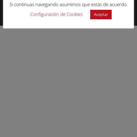
Joel López © 2025
Si continuas navegando asumimos que estás de acuerdo.
Web desarrollada por:
SIEP Servicios
Configuración de Cookies
Aceptar
Informáticos El Prat